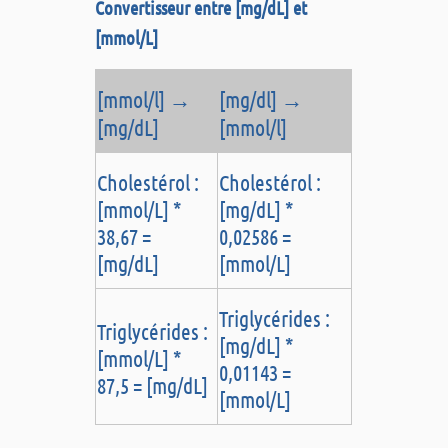
Convertisseur entre [mg/dL] et
[mmol/L]
[mmol/l] →
[mg/dl] →
[mg/dL]
[mmol/l]
Cholestérol :
Cholestérol :
[mmol/L] *
[mg/dL] *
38,67 =
0,02586 =
[mg/dL]
[mmol/L]
Triglycérides :
Triglycérides :
[mg/dL] *
[mmol/L] *
0,01143 =
87,5 = [mg/dL]
[mmol/L]