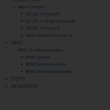
Neuro / Peripher
ED COIL 10 ExtraSoft
ED COIL ∞ 10 Soft & ExtraSoft
ED COIL 14 Standard
Electro Detach Generator v4
NPWT
NPWT für Veterinärmedizin
NPWT Systeme
NPWT Verbandsmaterial
NPWT Anwendungsbeispiele
STEPTY
NEUIGKEITEN