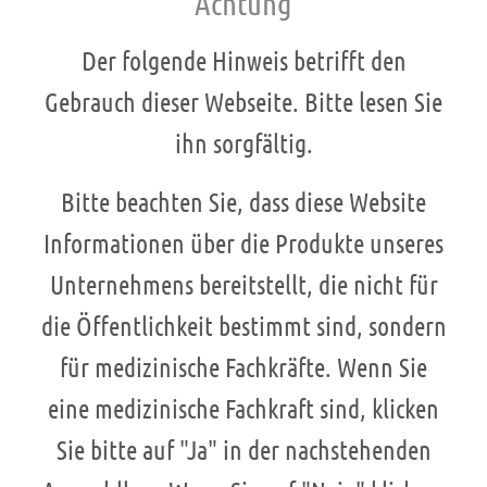
Achtung
zeigt.
Der folgende Hinweis betrifft den
Eine Lipoprotein-Apherese
Gebrauch dieser Webseite. Bitte lesen Sie
kommt dann zum Einsatz, wenn sich
ihn sorgfältig.
sowohl eine Ernährungsumstellung
als auch die medikamentöse
Bitte beachten Sie, dass diese Website
Behandlung als ineffektiv erwiesen
Informationen über die Produkte unseres
haben. Patienten, die mit Lipoprotein-
Apherese behandelt werden, leiden
Unternehmens bereitstellt, die nicht für
unter erhöhten LDL-
die Öffentlichkeit bestimmt sind, sondern
Cholesterinwerten, wie dies
für medizinische Fachkräfte. Wenn Sie
beispielsweise bei an familiärer
Hypercholesterinämie (FH)
eine medizinische Fachkraft sind, klicken
erkrankten Personen der Fall ist
Sie bitte auf "Ja" in der nachstehenden
und/oder erhöhten Lp(a)-Werten.