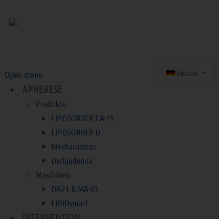
Sprache auswähle
Deutsch
Open menu
APHERESE
Produkte
LIPOSORBER LA-15
LIPOSORBER D
Mechanismus
Dyslipidemia
Maschinen
DX-21 & MA-03
LIPIDsmart
INTERVENTION