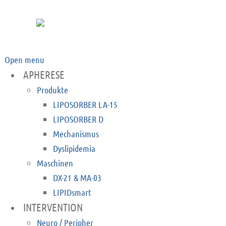
Open menu
APHERESE
Produkte
LIPOSORBER LA-15
LIPOSORBER D
Mechanismus
Dyslipidemia
Maschinen
DX-21 & MA-03
LIPIDsmart
INTERVENTION
Neuro / Peripher