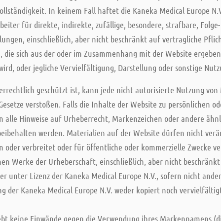
ollständigkeit. In keinem Fall haftet die Kaneka Medical Europe N.V
eiter für direkte, indirekte, zufällige, besondere, strafbare, Folg
ungen, einschließlich, aber nicht beschränkt auf vertragliche Pflic
 die sich aus der oder im Zusammenhang mit der Website ergeben, 
rd, oder jegliche Vervielfältigung, Darstellung oder sonstige Nut
rrechtlich geschützt ist, kann jede nicht autorisierte Nutzung vo
Gesetze verstoßen. Falls die Inhalte der Website zu persönlichen 
 alle Hinweise auf Urheberrecht, Markenzeichen oder andere ähnl
beibehalten werden. Materialien auf der Website dürfen nicht verä
ten oder verbreitet oder für öffentliche oder kommerzielle Zwecke 
nen Werke der Urheberschaft, einschließlich, aber nicht beschränkt
 oder unter Lizenz der Kaneka Medical Europe N.V., sofern nicht an
g der Kaneka Medical Europe N.V. weder kopiert noch vervielfältigt
ebt keine Einwände gegen die Verwendung ihres Markennamens (die