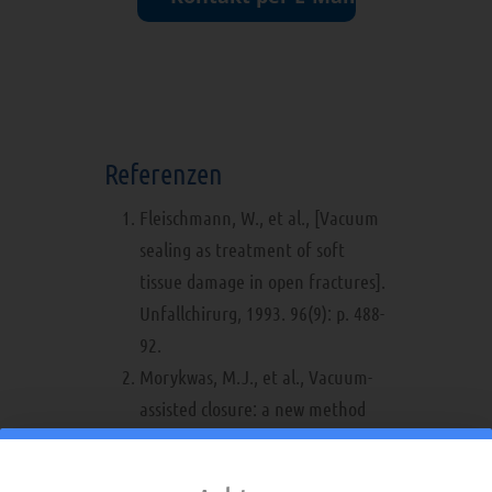
Referenzen
Fleischmann, W., et al., [Vacuum
sealing as treatment of soft
tissue damage in open fractures].
Unfallchirurg, 1993. 96(9): p. 488-
92.
Morykwas, M.J., et al., Vacuum-
assisted closure: a new method
for wound control and
treatment: animal studies and