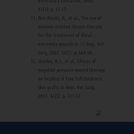
Veterinary Education, 2020.
32(1): p. 12-17.
Ben-Amotz, R., et al., The use of
vacuum-assisted closure therapy
for the treatment of distal
extremity wounds in 15 dogs. Vet
Surg, 2007. 36(7): p. 684-90.
Stanley, B.J., et al., Effects of
negative pressure wound therapy
on healing of free full-thickness
skin grafts in dogs. Vet Surg,
2013. 42(5): p. 511-22.