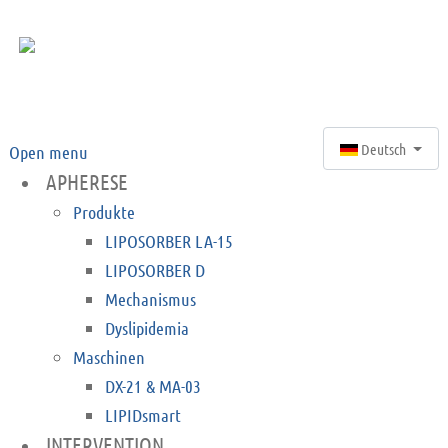
Sprache auswähle
Deutsch
Open menu
APHERESE
Produkte
LIPOSORBER LA-15
LIPOSORBER D
Mechanismus
Dyslipidemia
Maschinen
DX-21 & MA-03
LIPIDsmart
INTERVENTION