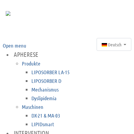
Sprache auswähle
Deutsch
Open menu
APHERESE
Produkte
LIPOSORBER LA-15
LIPOSORBER D
Mechanismus
Dyslipidemia
Maschinen
DX-21 & MA-03
LIPIDsmart
INTERVENTION