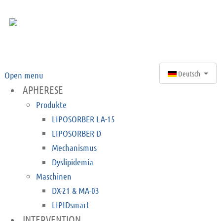
Sprache auswähle
Deutsch
Open menu
APHERESE
Produkte
LIPOSORBER LA-15
LIPOSORBER D
Mechanismus
Dyslipidemia
Maschinen
DX-21 & MA-03
LIPIDsmart
INTERVENTION