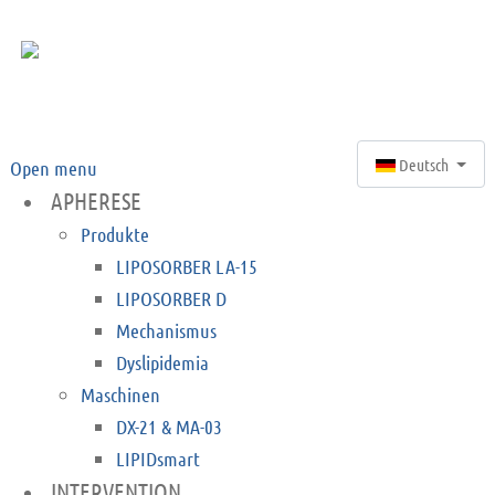
Sprache auswähle
Deutsch
Open menu
APHERESE
Produkte
LIPOSORBER LA-15
LIPOSORBER D
Mechanismus
Dyslipidemia
Maschinen
DX-21 & MA-03
LIPIDsmart
INTERVENTION