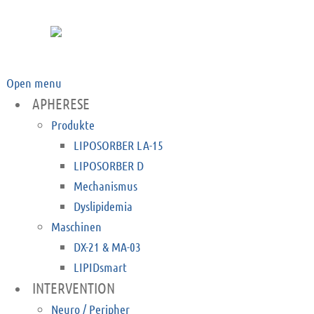
Open menu
APHERESE
Produkte
LIPOSORBER LA-15
LIPOSORBER D
Mechanismus
Dyslipidemia
Maschinen
DX-21 & MA-03
LIPIDsmart
INTERVENTION
Neuro / Peripher