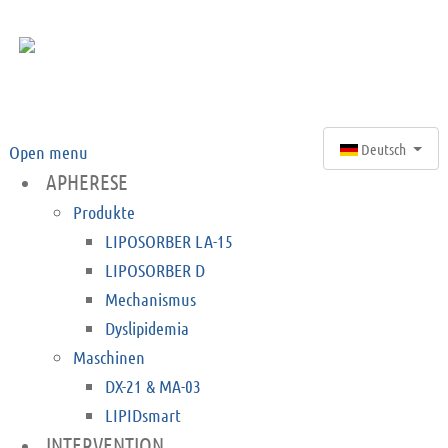
Sprache auswähle
Deutsch
Open menu
APHERESE
Produkte
LIPOSORBER LA-15
LIPOSORBER D
Mechanismus
Dyslipidemia
Maschinen
DX-21 & MA-03
LIPIDsmart
INTERVENTION