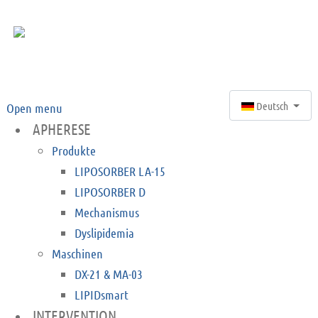
Sprache auswähle
Deutsch
Open menu
APHERESE
Produkte
LIPOSORBER LA-15
LIPOSORBER D
Mechanismus
Dyslipidemia
Maschinen
DX-21 & MA-03
LIPIDsmart
INTERVENTION