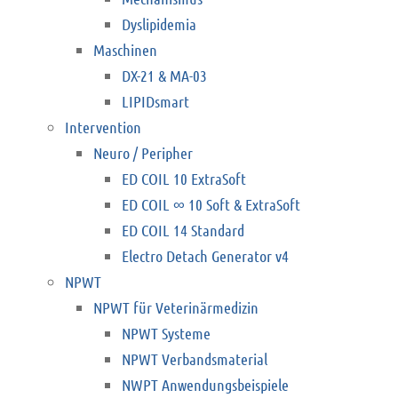
Dyslipidemia
Maschinen
DX-21 & MA-03
LIPIDsmart
Intervention
Neuro / Peripher
ED COIL 10 ExtraSoft
ED COIL ∞ 10 Soft & ExtraSoft
ED COIL 14 Standard
Electro Detach Generator v4
NPWT
NPWT für Veterinärmedizin
NPWT Systeme
NPWT Verbandsmaterial
NWPT Anwendungsbeispiele